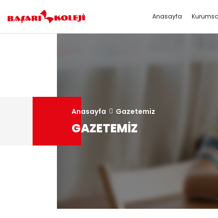
Anasayfa
Kurumsa
Kurumsal
Okullar
Medya
Projeler
HAKKIMIZDA
ANAOKUL
Fotoğraf Galerisi
ERASMUS
MİSYON-VİZYON
İLKOKUL
Video Galerisi
BAŞARI KOLEJİ 22 - 26 HAZİRAN 202
ORTAOKUL
İnsan Kaynakları
Anasayfa
Gazetemiz
GAZETEMIZ
Dilek ve Önerileriniz
Okul Aile Birliği