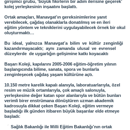
girişimci grubu, ‘büyük fikirlerin bir adım ilerisine geçerek’
kolej yerleşkesinin
inşaatını başlattı.
Ortak amaçları, Manavgat’ın gereksinimlerine yanıt
verebilecek, çağdaş olanaklarla donatılmış ve en ileri
eğitim
yöntem ve tekniklerini uygulayabilecek örnek bir okul
oluşturmaktı…
Bu ideal, yalnızca Manavgat’a bilim ve kültür zenginliği
kazandırmayacaktı; aynı zamanda ulusal ve evrensel
düzeylerde de
uygarlığın gelişimine katkı koyacaktı
Başarı Koleji, kapılarını 2005-2006 eğitim-öğretim yılının
başlangıcında bilime, sanata, spora ve bunlarla
zenginleşecek çağdaş
yaşam kültürüne açtı.
10.150 metre karelik kapalı alanıyla, laboratuarlarıyla, özel
resim ve müzik ortamlarıyla, çok amaçlı salonuyla,
yerleşkesine değer
katan spor alanlarıyla ve bütün bunları
verimli birer enstrümana dönüştüren uzman akademik
kadrosuyla dikkat çeken Başarı
Koleji, eğitim vermeye
başladığı ilk günden itibaren büyük başarılar elde etmeye
başladı:
Sağlık Bakanlığı ile Milli Eğitim Bakanlığı’nın ortak