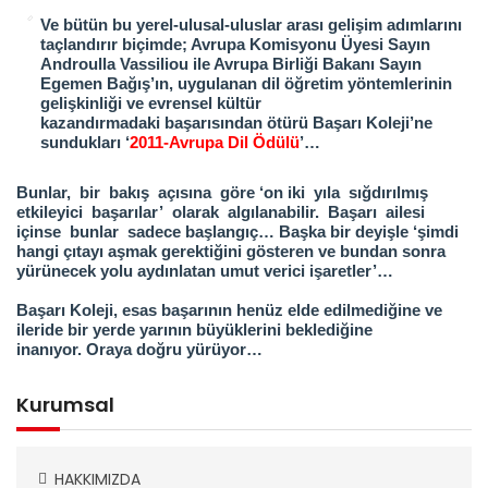
Ve bütün bu yerel-ulusal-uluslar arası gelişim adımlarını
taçlandırır biçimde; Avrupa Komisyonu Üyesi Sayın
Androulla Vassiliou
ile Avrupa Birliği Bakanı Sayın
Egemen Bağış’ın, uygulanan dil öğretim yöntemlerinin
gelişkinliği ve evrensel kültür
kazandırmadaki
başarısından ötürü Başarı Koleji’ne
sundukları ‘
2011-Avrupa Dil Ödülü
’…
Bunlar, bir bakış açısına göre ‘
on iki
yıla sığdırılmış
etkileyici başarılar’ olarak algılanabilir. Başarı ailesi
içinse bunlar sadece
başlangıç… Başka bir deyişle ‘şimdi
hangi çıtayı aşmak gerektiğini gösteren ve bundan sonra
yürünecek yolu aydınlatan umut verici
işaretler’…
Başarı Koleji, esas başarının henüz elde edilmediğine ve
ileride bir yerde yarının büyüklerini beklediğine
inanıyor.
Oraya doğru yürüyor…
Kurumsal
HAKKIMIZDA