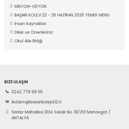
MİSYON-VİZYON
BAŞARI KOLEJİ 22 - 26 HAZİRAN 2026 YEMEK MENÜ
İnsan Kaynakları
Dilek ve Önerileriniz
Okul Aile Birliği
BIZE ULAŞIN
0242 776 66 55
iletisim@basarikoleji.k12.tr
Sarılar Mahallesi 3134 Sokak No: 18/Z01 Manavgat /
ANTALYA