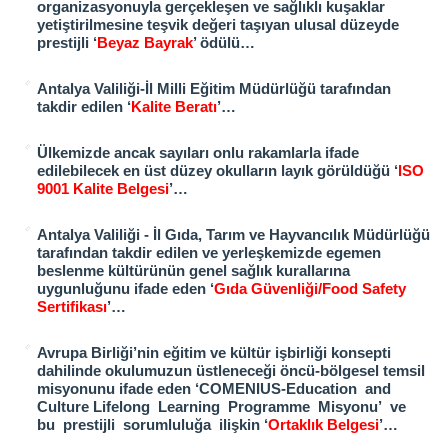
organizasyonuyla gerçekleşen ve sağlıklı kuşaklar
yetiştirilmesine teşvik değeri
taşıyan ulusal düzeyde
prestijli ‘
Beyaz Bayrak
’ ödülü…
Antalya Valiliği-İl Milli Eğitim Müdürlüğü tarafından
takdir edilen ‘
Kalite Beratı
’…
Ülkemizde ancak sayıları onlu rakamlarla ifade
edilebilecek en üst düzey okulların layık görüldüğü ‘
ISO
9001 Kalite Belgesi
’…
Antalya Valiliği - İl Gıda, Tarım ve Hayvancılık Müdürlüğü
tarafından takdir edilen ve yerleşkemizde egemen
beslenme kültürünün
genel sağlık kurallarına
uygunluğunu ifade eden ‘
Gıda Güvenliği/Food Safety
Sertifikası
’…
Avrupa Birliği’nin eğitim ve kültür işbirliği konsepti
dahilinde okulumuzun üstleneceği öncü-bölgesel temsil
misyonunu ifade
eden ‘COMENIUS-Education and
Culture Lifelong Learning Programme Misyonu’ ve
bu prestijli sorumluluğa ilişkin ‘
Ortaklık Belgesi
’…