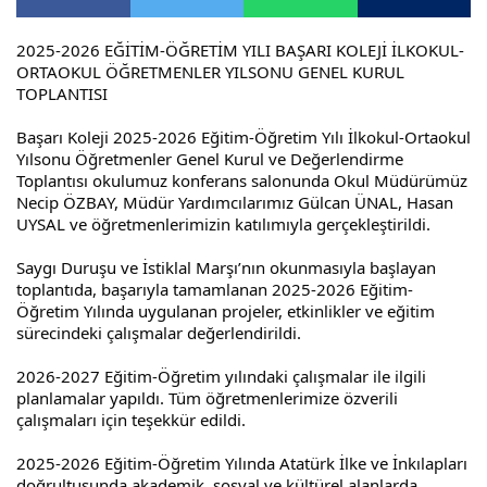
2025-2026 EĞİTİM-ÖĞRETİM YILI BAŞARI KOLEJİ İLKOKUL-
ORTAOKUL ÖĞRETMENLER YILSONU GENEL KURUL 
TOPLANTISI
Başarı Koleji 2025-2026 Eğitim-Öğretim Yılı İlkokul-Ortaokul 
Yılsonu Öğretmenler Genel Kurul ve Değerlendirme 
Toplantısı okulumuz konferans salonunda Okul Müdürümüz 
Necip ÖZBAY, Müdür Yardımcılarımız Gülcan ÜNAL, Hasan 
UYSAL ve öğretmenlerimizin katılımıyla gerçekleştirildi. 
Saygı Duruşu ve İstiklal Marşı’nın okunmasıyla başlayan 
toplantıda, başarıyla tamamlanan 2025-2026 Eğitim-
Öğretim Yılında uygulanan projeler, etkinlikler ve eğitim 
sürecindeki çalışmalar değerlendirildi.
2026-2027 Eğitim-Öğretim yılındaki çalışmalar ile ilgili 
planlamalar yapıldı. Tüm öğretmenlerimize özverili 
çalışmaları için teşekkür edildi.
2025-2026 Eğitim-Öğretim Yılında Atatürk İlke ve İnkılapları 
doğrultusunda akademik, sosyal ve kültürel alanlarda 