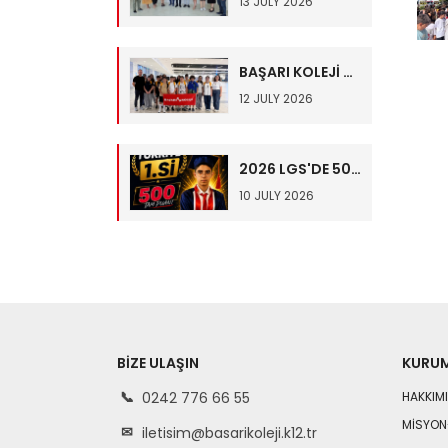
13 JULY 2026
BAŞARI KOLEJİ ÖĞRENCİLERİ İNGİLTERE YAZ OKULUNDA! ✈️
12 JULY 2026
2026 LGS'DE 500 TAM PUAN – TÜRKİYE BİRİNCİSİ İBRAHİM TUNAY HALİMOĞLU????
10 JULY 2026
BIZE ULAŞIN
KURU
0242 776 66 55
HAKKIM
MİSYON
iletisim@basarikoleji.k12.tr