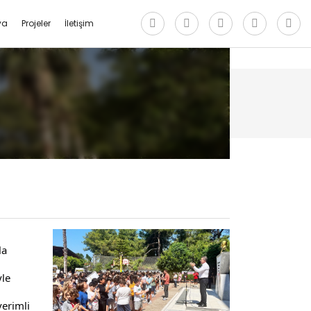
ya
Projeler
İletişim
a 
le 
erimli 