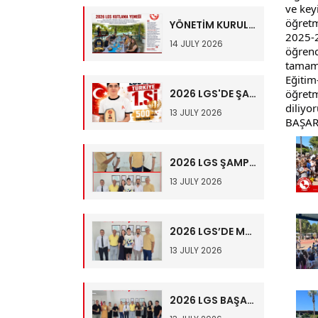
ve key
öğretme
YÖNETİM KURULUMUZDAN 2026 LGS KUTLAMA YEMEĞİ
2025-2
14 JULY 2026
öğrenci
tamaml
Eğitim
2026 LGS'DE ŞAMPİYON YİNE BAŞARI KOLEJİ!
öğretme
diliyor
13 JULY 2026
BAŞAR
2026 LGS ŞAMPİYONUMUZ TÜRKİYE 1.Sİ İBRAHİM TUNAY HALİMOĞLU ALTIN İLE ÖDÜLLENDİRİLDİ
13 JULY 2026
2026 LGS’DE MANAVGAT’TA ZİRVENİN ADI BAŞARI KOLEJİ!
13 JULY 2026
2026 LGS BAŞARIMIZIN MİMARLARI 8.SINIF ZÜMREMİZE PLAKET