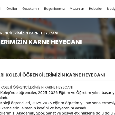
l
Okullar
Gazetemiz
Başarılarımız
Mezunlar
Haberler
Med
RENCİLERİMİZİN KARNE HEYECANI
LERİMİZİN KARNE HEYECANI
6 YEMEK MENÜ
RI KOLEJİ ÖĞRENCİLERİMİZİN KARNE HEYECANI
 KOLEJİ ÖĞRENCİLERİMİZİN KARNE HEYECANI
 Koleji'nde öğrenciler, 2025-2026 Eğitim ve Öğretim yılını başarıyl
ladı.
 Koleji öğrencileri, 2025-2026 eğitim öğretim yılının sona ermesiy
te karnelerini almanın keyfini ve heyecanını yaşadı.
ilerimiz, Akademik, Spor, Sanat ve Sosyal etkinliklerle dolu dolu v