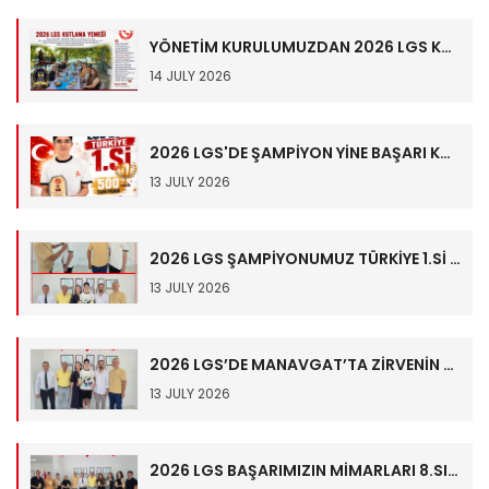
YÖNETİM KURULUMUZDAN 2026 LGS KUTLAMA YEMEĞİ
14 JULY 2026
2026 LGS'DE ŞAMPİYON YİNE BAŞARI KOLEJİ!
13 JULY 2026
2026 LGS ŞAMPİYONUMUZ TÜRKİYE 1.Sİ İBRAHİM TUNAY HALİMOĞLU ALTIN İLE ÖDÜLLENDİRİLDİ
13 JULY 2026
2026 LGS’DE MANAVGAT’TA ZİRVENİN ADI BAŞARI KOLEJİ!
13 JULY 2026
2026 LGS BAŞARIMIZIN MİMARLARI 8.SINIF ZÜMREMİZE PLAKET