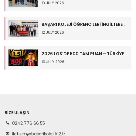
13 JULY 2026
BAŞARI KOLEJİ ÖĞRENCİLERİ İNGİLTERE YAZ OKULUNDA! ✈️
12 JULY 2026
2026 LGS'DE 500 TAM PUAN – TÜRKİYE BİRİNCİSİ İBRAHİM TUNAY HALİMOĞLU????
10 JULY 2026
BIZE ULAŞIN
0242 776 66 55
iletisim@basarikoleji.k12.tr