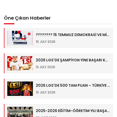
Öne Çıkan Haberler
???????? 15 TEMMUZ DEMOKRASİ VE MİLLÎ BİRLİK GÜNÜ ????????
15 JULY 2026
2026 LGS'DE ŞAMPİYON YİNE BAŞARI KOLEJİ!
13 JULY 2026
2026 LGS'DE 500 TAM PUAN – TÜRKİYE BİRİNCİSİ İBRAHİM TUNAY HALİMOĞLU????
10 JULY 2026
2025-2026 EĞİTİM-ÖĞRETİM YILI BAŞARI KOLEJİ İLKOKUL-ORTAOKUL ÖĞRETMENLER YILSONU GENEL KURUL TOPLANTISI.