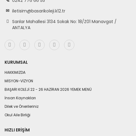
0242 776 66 55
iletisim@basarikoleji.k12.tr
Sarılar Mahallesi 3134 Sokak No: 18/Z01 Manavgat /
ANTALYA
KURUMSAL
HAKKIMIZDA
MİSYON-VİZYON
BAŞARI KOLEJİ 22 - 26 HAZİRAN 2026 YEMEK MENÜ
İnsan Kaynakları
Dilek ve Önerileriniz
Okul Aile Birliği
HIZLI ERIŞIM