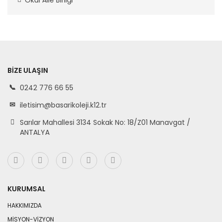
Okul Aile Birliği
BIZE ULAŞIN
0242 776 66 55
iletisim@basarikoleji.k12.tr
Sarılar Mahallesi 3134 Sokak No: 18/Z01 Manavgat /
ANTALYA
KURUMSAL
HAKKIMIZDA
MİSYON-VİZYON