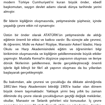
modern Türkiye Cumhuriyeti'ni kuran büyük önder, ebedî
başkomutan, saygın devlet adamı olarak dünya tarihinde yerini
almıştır.
Bir liderin kişiliğinin oluşmasında, yetişmesinde şüphesiz, içinde
yaşadığı çevre etkin rol oynamıştır.
Üstün bir önder olarak ATATÜRK'ün yetişmesinde de aldığı
eğitimin önemli bir etkisi ve katkısı vardır. Bu süreçte aile çevresi,
ilk öğrenimi, Mülki ve Askerî Rüştiye, Manastır Askerî İdadisi, Harp
Okulu ve Harp Akademisindeki eğitim ve öğrenimleri bilgi
birikiminin oluşmasında ve kişiliğinin şekillenmesinde büyük etkiler
yapmıştır. Mustafa Kemal'in düşünce yapısının oluşması ve ileriye
dönük fikirlerinin şekillenmesi, ilerde gerçekleştireceği önemli
işlerle ilgili bilinçli bir fikrî alt yapının oluşması da bu yıllardan
başlayarak gerçekleşmiştir.
Bu bakımdan, aile çevresi ve çocukluğu da dikkate alındığında
1881'den Harp Akademisini bitirdiği 1905'e kadar olan dönem
büyük önem taşımaktadır. Yaklaşık yirmi beş yıllık bu zaman
diliminde dış çevre olarak çocukluğunun geçtiği değişik mekânlar,
okullar, Manastır ve Selanik şehirleri söz konusudur. İç çevre