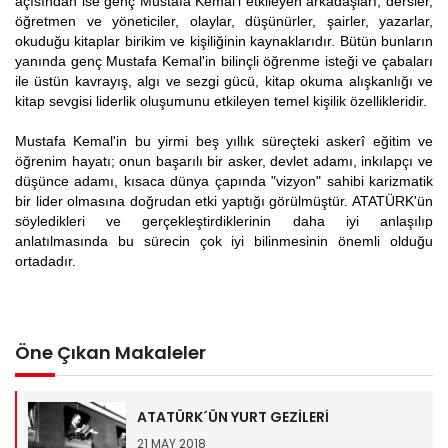
açısından ise genç Mustafa Kemal'i etkileyen arkadaşları, dersler,
öğretmen ve yöneticiler, olaylar, düşünürler, şairler, yazarlar,
okuduğu kitaplar birikim ve kişiliğinin kaynaklarıdır. Bütün bunların
yanında genç Mustafa Kemal'in bilinçli öğrenme isteği ve çabaları
ile üstün kavrayış, algı ve sezgi gücü, kitap okuma alışkanlığı ve
kitap sevgisi liderlik oluşumunu etkileyen temel kişilik özellikleridir.
Mustafa Kemal'in bu yirmi beş yıllık süreçteki askerî eğitim ve
öğrenim hayatı; onun başarılı bir asker, devlet adamı, inkılapçı ve
düşünce adamı, kısaca dünya çapında "vizyon" sahibi karizmatik
bir lider olmasına doğrudan etki yaptığı görülmüştür. ATATÜRK'ün
söyledikleri ve gerçekleştirdiklerinin daha iyi anlaşılıp
anlatılmasında bu sürecin çok iyi bilinmesinin önemli olduğu
ortadadır.
Öne Çıkan Makaleler
ATATÜRK´ÜN YURT GEZİLERİ
21 MAY 2018