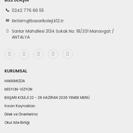
BIZE ULAŞIN
0242 776 66 55
iletisim@basarikoleji.k12.tr
Sarılar Mahallesi 3134 Sokak No: 18/Z01 Manavgat /
ANTALYA
KURUMSAL
HAKKIMIZDA
MİSYON-VİZYON
BAŞARI KOLEJİ 22 - 26 HAZİRAN 2026 YEMEK MENÜ
İnsan Kaynakları
Dilek ve Önerileriniz
Okul Aile Birliği