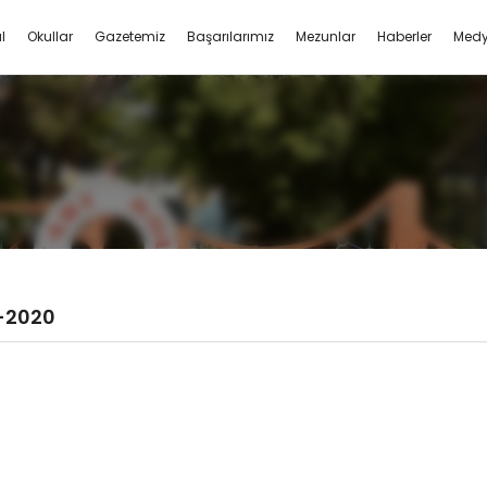
l
Okullar
Gazetemiz
Başarılarımız
Mezunlar
Haberler
Med
6 YEMEK MENÜ
-2020