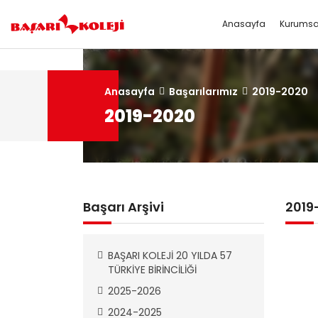
Anasayfa
Kurumsa
Kurumsal
Okullar
Medya
Projeler
Anasayfa
HAKKIMIZDA
ANAOKUL
Fotoğraf Galerisi
ERASMUS
Başarılarımız
2019-2020
2019-2020
MİSYON-VİZYON
İLKOKUL
Video Galerisi
BAŞARI KOLEJİ 22 - 26 HAZİRAN 202
ORTAOKUL
İnsan Kaynakları
Dilek ve Önerileriniz
Başarı Arşivi
2019
Okul Aile Birliği
BAŞARI KOLEJİ 20 YILDA 57
TÜRKİYE BİRİNCİLİĞİ
2025-2026
2024-2025