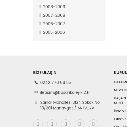
2008-2009
2007-2008
2006-2007
2005-2006
BIZE ULAŞIN
KURU
0242 776 66 55
HAKKIM
MİSYON
iletisim@basarikoleji.k12.tr
BAŞARI 
Sarılar Mahallesi 3134 Sokak No:
MENÜ
18/Z01 Manavgat / ANTALYA
İnsan K
Dilek ve
Okul Aile