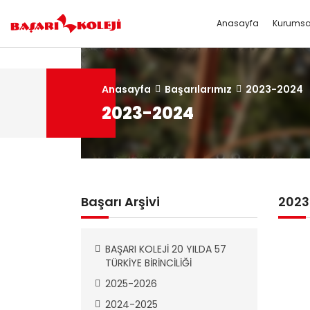
Anasayfa
Kurumsa
Kurumsal
Okullar
Medya
Projeler
Anasayfa
HAKKIMIZDA
ANAOKUL
Fotoğraf Galerisi
ERASMUS
Başarılarımız
2023-2024
2023-2024
MİSYON-VİZYON
İLKOKUL
Video Galerisi
BAŞARI KOLEJİ 22 - 26 HAZİRAN 202
ORTAOKUL
İnsan Kaynakları
Dilek ve Önerileriniz
Başarı Arşivi
2023
Okul Aile Birliği
BAŞARI KOLEJİ 20 YILDA 57
TÜRKİYE BİRİNCİLİĞİ
2025-2026
2024-2025