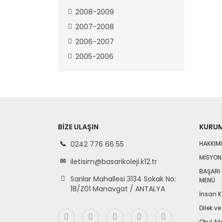
2008-2009
2007-2008
2006-2007
2005-2006
BIZE ULAŞIN
KURU
0242 776 66 55
HAKKIM
MİSYON
iletisim@basarikoleji.k12.tr
BAŞARI 
Sarılar Mahallesi 3134 Sokak No:
MENÜ
18/Z01 Manavgat / ANTALYA
İnsan K
Dilek ve
Okul Aile