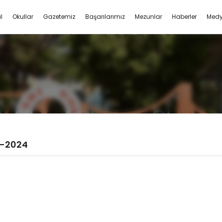
l
Okullar
Gazetemiz
Başarılarımız
Mezunlar
Haberler
Med
6 YEMEK MENÜ
-2024