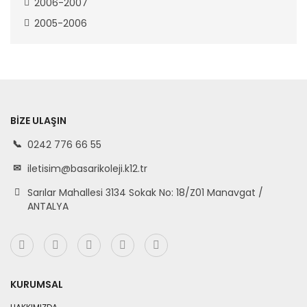
2006-2007
2005-2006
BIZE ULAŞIN
0242 776 66 55
iletisim@basarikoleji.k12.tr
Sarılar Mahallesi 3134 Sokak No: 18/Z01 Manavgat /
ANTALYA
KURUMSAL